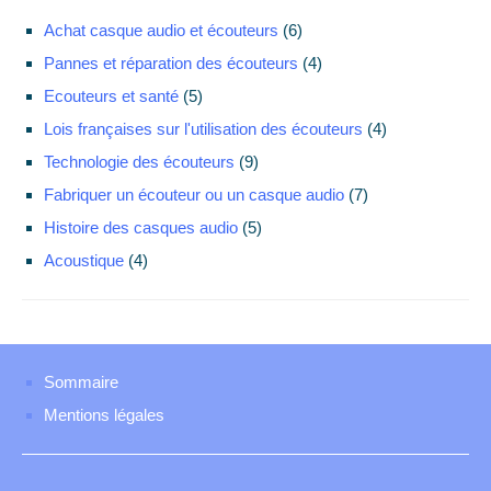
Achat casque audio et écouteurs
(6)
Pannes et réparation des écouteurs
(4)
Ecouteurs et santé
(5)
Lois françaises sur l'utilisation des écouteurs
(4)
Technologie des écouteurs
(9)
Fabriquer un écouteur ou un casque audio
(7)
Histoire des casques audio
(5)
Acoustique
(4)
Sommaire
Mentions légales