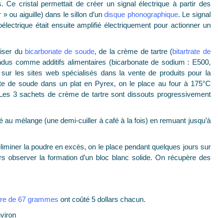
s. Ce cristal permettait de créer un signal électrique à partir des
» ou aiguille) dans le sillon d’un
disque phonographique
. Le signal
oélectrique était ensuite amplifié électriquement pour actionner un
iliser du
bicarbonate de soude
, de la crème de tartre (
bitartrate de
vendus comme additifs alimentaires (bicarbonate de sodium : E500,
 sur les sites web spécialisés dans la vente de produits pour la
ate de soude dans un plat en Pyrex, on le place au four à 175°C
Les 3 sachets de crème de tartre sont dissouts progressivement
é au mélange (une demi-cuiller à café à la fois) en remuant jusqu’à
 éliminer la poudre en excès, on le place pendant quelques jours sur
lors observer la formation d’un bloc blanc solide. On récupère des
tre de 67 grammes
ont coûté 5 dollars chacun.
viron