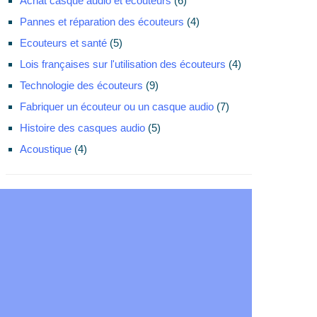
Achat casque audio et écouteurs
(6)
Pannes et réparation des écouteurs
(4)
Ecouteurs et santé
(5)
Lois françaises sur l'utilisation des écouteurs
(4)
Technologie des écouteurs
(9)
Fabriquer un écouteur ou un casque audio
(7)
Histoire des casques audio
(5)
Acoustique
(4)