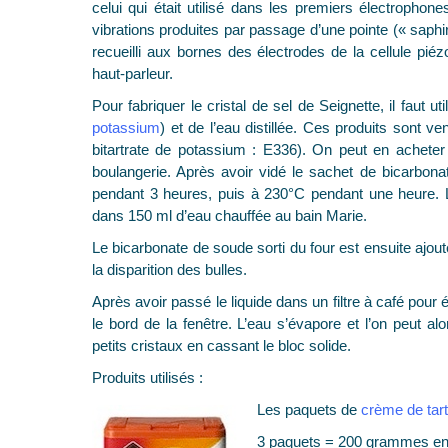
celui qui était utilisé dans les premiers électrophone
vibrations produites par passage d’une pointe (« saphir 
recueilli aux bornes des électrodes de la cellule piéz
haut-parleur.
Pour fabriquer le cristal de sel de Seignette, il faut ut
potassium
) et de l’eau distillée. Ces produits sont 
bitartrate de potassium : E336). On peut en acheter
boulangerie. Après avoir vidé le sachet de bicarbon
pendant 3 heures, puis à 230°C pendant une heure. 
dans 150 ml d’eau chauffée au bain Marie.
Le bicarbonate de soude sorti du four est ensuite ajout
la disparition des bulles.
Après avoir passé le liquide dans un filtre à café pour
le bord de la fenêtre. L’eau s’évapore et l’on peut a
petits cristaux en cassant le bloc solide.
Produits utilisés :
Les p
aquets de
crème de tar
3 paquets = 200 grammes en